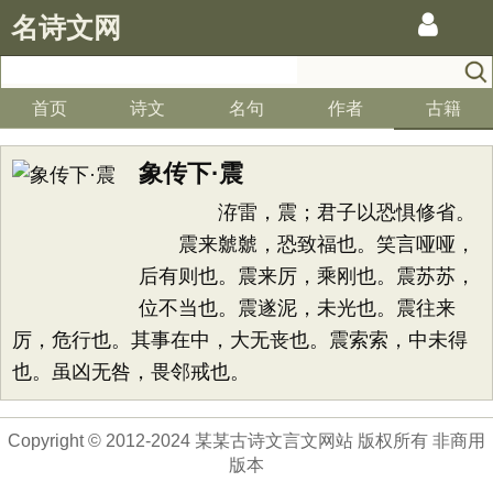
名诗文网
首页
诗文
名句
作者
古籍
象传下·震
洊雷，震；君子以恐惧修省。
震来虩虩，恐致福也。笑言哑哑，
后有则也。震来厉，乘刚也。震苏苏，
位不当也。震遂泥，未光也。震往来
厉，危行也。其事在中，大无丧也。震索索，中未得
也。虽凶无咎，畏邻戒也。
Copyright © 2012-2024 某某古诗文言文网站 版权所有 非商用
版本