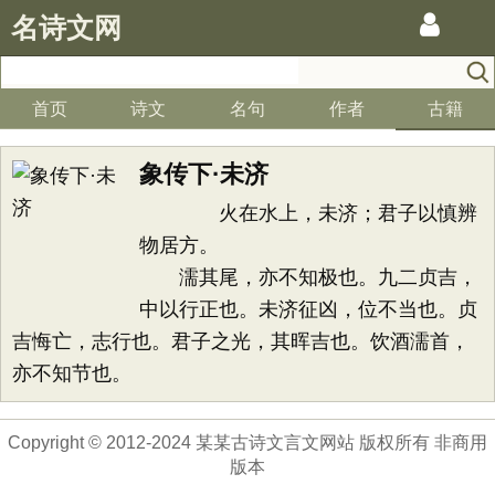
名诗文网
首页
诗文
名句
作者
古籍
象传下·未济
火在水上，未济；君子以慎辨
物居方。
濡其尾，亦不知极也。九二贞吉，
中以行正也。未济征凶，位不当也。贞
吉悔亡，志行也。君子之光，其晖吉也。饮酒濡首，
亦不知节也。
Copyright © 2012-2024 某某古诗文言文网站 版权所有 非商用
版本