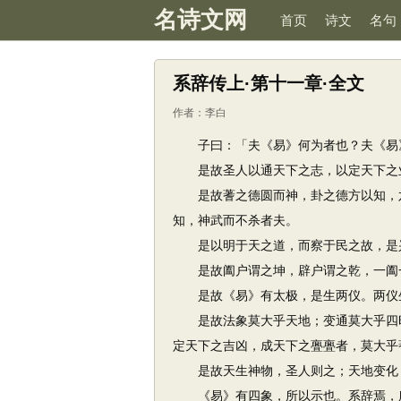
名诗文网
首页
诗文
名句
系辞传上·第十一章·全文
作者：
李白
子曰：「夫《易》何为者也？夫《易》
是故圣人以通天下之志，以定天下之
是故蓍之德圆而神，卦之德方以知，六
知，神武而不杀者夫。
是以明于天之道，而察于民之故，是兴
是故阖户谓之坤，辟户谓之乾，一阖一
是故《易》有太极，是生两仪。两仪生
是故法象莫大乎天地；变通莫大乎四时
定天下之吉凶，成天下之亹亹者，莫大乎
是故天生神物，圣人则之；天地变化，
《易》有四象，所以示也。系辞焉，所