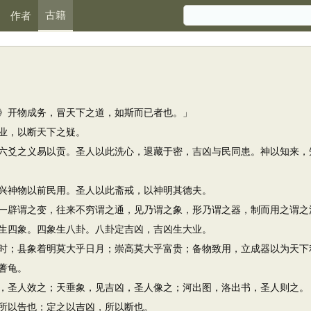
古籍
作者
开物成务，冒天下之道，如斯而已者也。」
业，以断天下之疑。
爻之义易以贡。圣人以此洗心，退藏于密，吉凶与民同患。神以知来，
神物以前民用。圣人以此斋戒，以神明其德夫。
辟谓之变，往来不穷谓之通，见乃谓之象，形乃谓之器，制而用之谓之
四象。四象生八卦。八卦定吉凶，吉凶生大业。
；县象着明莫大乎日月；崇高莫大乎富贵；备物致用，立成器以为天下
蓍龟。
圣人效之；天垂象，见吉凶，圣人像之；河出图，洛出书，圣人则之。
以告也；定之以吉凶，所以断也。