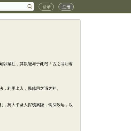
登录
注册
知以藏往，其孰能与于此哉！古之聪明睿
法，利用出入，民咸用之谓之神。
利，莫大乎圣人探赜索隐，钩深致远，以