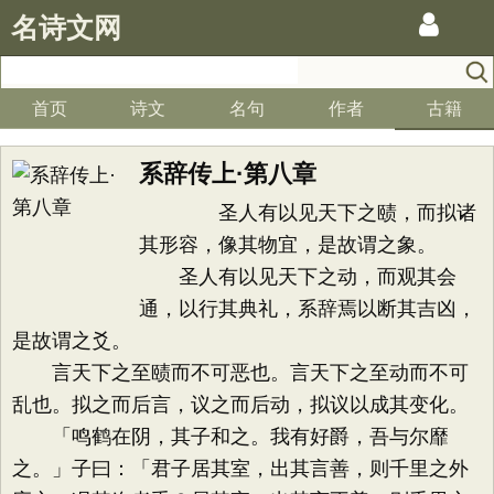
名诗文网
首页
诗文
名句
作者
古籍
系辞传上·第八章
圣人有以见天下之赜，而拟诸
其形容，像其物宜，是故谓之象。
圣人有以见天下之动，而观其会
通，以行其典礼，系辞焉以断其吉凶，
是故谓之爻。
言天下之至赜而不可恶也。言天下之至动而不可
乱也。拟之而后言，议之而后动，拟议以成其变化。
「鸣鹤在阴，其子和之。我有好爵，吾与尔靡
之。」子曰：「君子居其室，出其言善，则千里之外