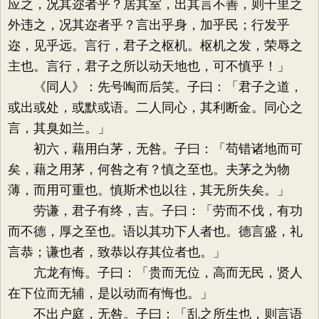
应之，况其迩者乎？居其室，出其言不善，则千里之
外违之，况其迩者乎？言出乎身，加乎民；行发乎
迩，见乎远。言行，君子之枢机。枢机之发，荣辱之
主也。言行，君子之所以动天地也，可不慎乎！」
《同人》：先号啕而后笑。子曰：「君子之道，
或出或处，或默或语。二人同心，其利断金。同心之
言，其臭如兰。」
初六，藉用白茅，无咎。子曰：「苟错诸地而可
矣，藉之用茅，何咎之有？慎之至也。夫茅之为物
薄，而用可重也。慎斯术也以往，其无所失矣。」
劳谦，君子有终，吉。子曰：「劳而不伐，有功
而不德，厚之至也。语以其功下人者也。德言盛，礼
言恭；谦也者，致恭以存其位者也。」
亢龙有悔。子曰：「贵而无位，高而无民，贤人
在下位而无辅，是以动而有悔也。」
不出户庭，无咎。子曰：「乱之所生也，则言语