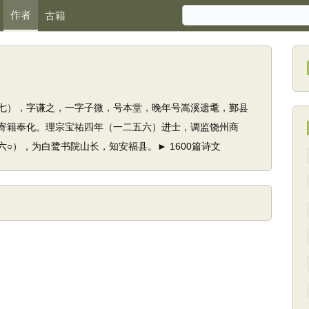
作者
古籍
七），字谦之，一字子微，号本堂，晚年号嵩溪遗耄，鄞县
寄籍奉化。理宗宝祐四年（一二五六）进士，调监饶州商
○），为白鹭书院山长，知安福县。► 1600篇诗文