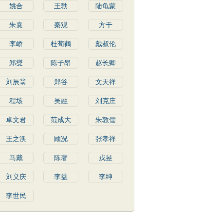
姚合
王勃
陆龟蒙
朱熹
秦观
方干
李峤
杜荀鹤
戴叔伦
郑燮
陈子昂
赵长卿
刘辰翁
郑谷
文天祥
程垓
吴融
刘克庄
卓文君
范成大
朱敦儒
王之涣
顾况
张孝祥
马戴
陈著
戎昱
刘义庆
李益
李绅
李世民