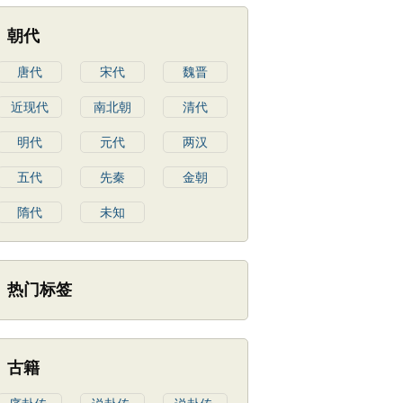
朝代
唐代
宋代
魏晋
近现代
南北朝
清代
明代
元代
两汉
五代
先秦
金朝
隋代
未知
热门标签
古籍