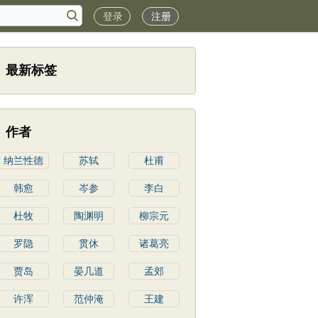
登录
注册
最新标签
作者
纳兰性德
苏轼
杜甫
韩愈
岑参
李白
杜牧
陶渊明
柳宗元
罗隐
贯休
诸葛亮
贾岛
晏几道
孟郊
许浑
范仲淹
王建