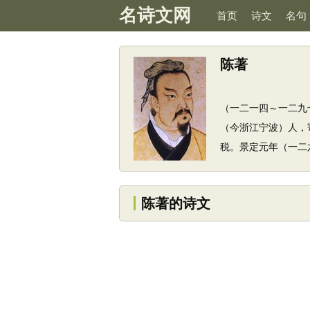
名诗文网
首页
诗文
名句
陈著
（一二一四～一二九
（今浙江宁波）人，
税。景定元年（一二六
陈著的诗文